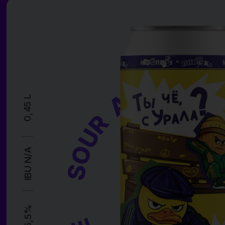
IBU N/A
ABV 5,5%
ПИВ&КО
ATMOSPHERE BREWERY
CRAFT