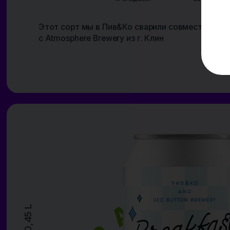
ПИВ&КО
ATMOSPHERE BREWERY
CRAFT
Кисляк
Ништяк
Smoothie Sour Ale with Kiwi, Banana and Orange
Кисляк ништяк – это кислый смузи эль с натуральными фруктовы
пюре и соками. Сок киви придает напитку кисло-сладкие нотки, 
апельсин добавляет яркие цитрусовые оттенки во вкус и аромат.
уравновешивает этот кислый взрыв пюре спелого банана.