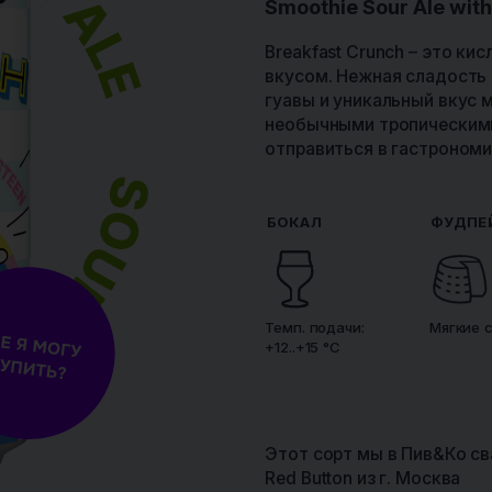
ом
улугуни
 свёклой
ПИВ&КО
ATMOSPHERE BREWERY
CRAFT
Orange Fluff