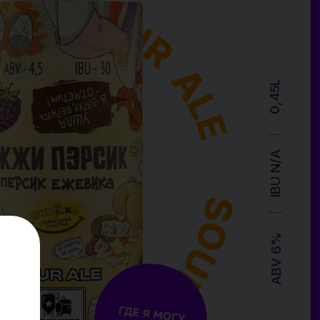
en
еским
 аромат
тание с