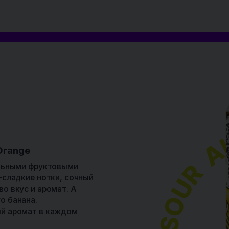
Sour Ale with Marshmallow and Orange
Orange Fluff – это кислый эль с ярким апельсином и нежным
маршмеллоу. Сок спелого апельсина создает пикантную цит
основу, а лёгкая сладость ванильного маршмеллоу смягчает
кислинку, создавая гармоничный баланс. В аромате доминир
свежие ноты цедры и спелого апельсина, подчёркнутые мягк
зефирным шлейфом.
БОКАЛ
ФУДПЕЙРИНГ
Темп. подачи:
Сырная
Острые крылышки
Темн
+10..+12 °C
тарелка
в кисло-сладком
шоко
соусе
Этот сорт мы в Пив&Ко сварили совместно
с Atmosphere Brewery из г. Клин