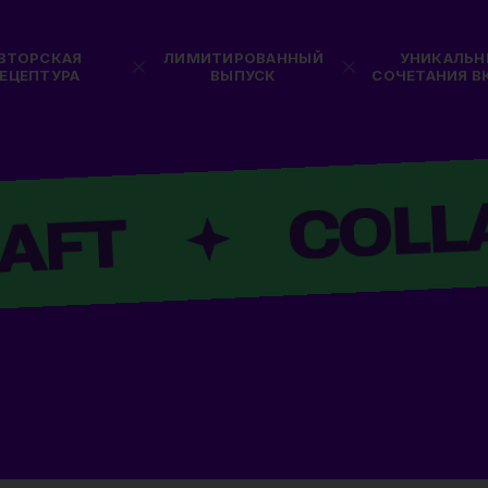
ПИВ&КО
MAGIC MESS
CRAFT
Ты чё,
с Урала?
Sour Ale with Blueberry and Pear