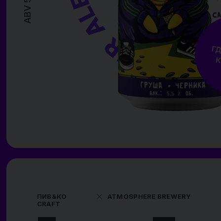
Ежжи Пэрсик
Sour Ale with Peach and Blackberry
Ежжи Пэрсик – это смузи саур с натуральными ягодными пюре и
соками. В основе – бархатистое пюре сочного персика, дарящее
сладкую фруктовую мягкость, и терпкая кислинка лесной ежевик
которая добавляет глубокий ягодный характер. Настоящий смуз
для тех, кто ценит баланс кислинки и сладости.
БОКАЛ
ФУДПЕЙРИНГ
Брускетта с
Ребрышки с
Хамон
Темп. подачи:
рикоттой, медом
кисло-сладким
+10..+12 °C
и ягодами
соусом
Этот сорт мы в Пив&Ко сварили совместно
с Atmosphere Brewery из г. Клин