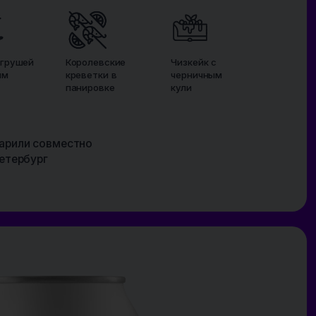
0,45L
IBU N/A
ABV 6%