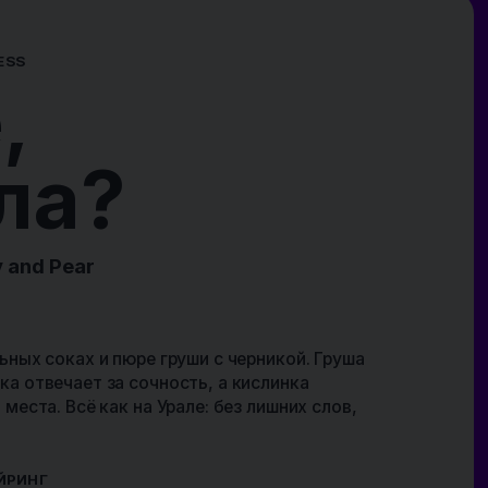
. Груша
а
 слов,
йк с
ичным