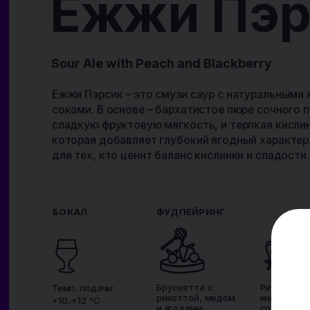
0,45 L
IBU N/A
ABV 6,0%