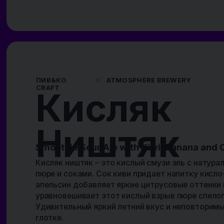
0,45 L
IBU N/A
ABV 6,0%