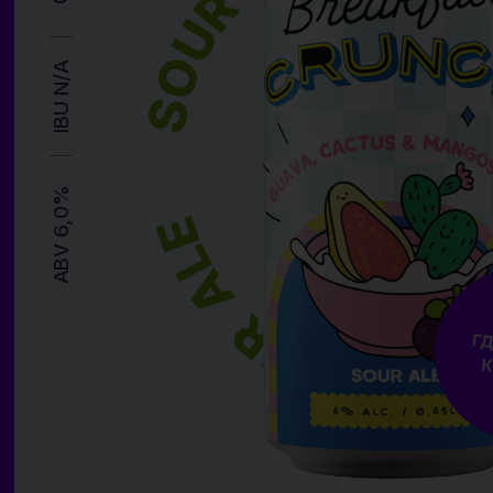
Удивительный яркий летний вкус и неповторимый аромат в кажд
глотке.
БОКАЛ
ФУДПЕЙРИНГ
Темп. подачи:
Острый бургер с
Картофельные
Салат с с
+12..+15 °C
карамельным
чипсы с морской
и печеной
луком и курицей
солью
Этот сорт мы в Пив&Ко сварили совместно с Atmosphere Brewery
из г. Клин. Настоящий смузи для тех, кто любит покислее