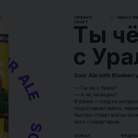
— Ты чё, с Урала?
— А чё, не видно?
В банке — саур на натуральных соках и пюре груши с черникой
подкатывает мягко, черника отвечает за сочность, а кислинк
быстро ставит всё на свои места. Всё как на Урале: без лишних
зато с характером.
БОКАЛ
ФУДПЕЙРИНГ
Темп. подачи:
Салат с грушей
Королевские
Чизке
+12..+15 °C
и голубым
креветки в
черн
сыром
панировке
кули
Этот сорт мы в Пив&Ко сварили совместно
с Magic Mess из г. Санкт-Петербург