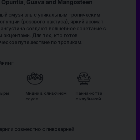
IBU N/A
ABV 6,9%