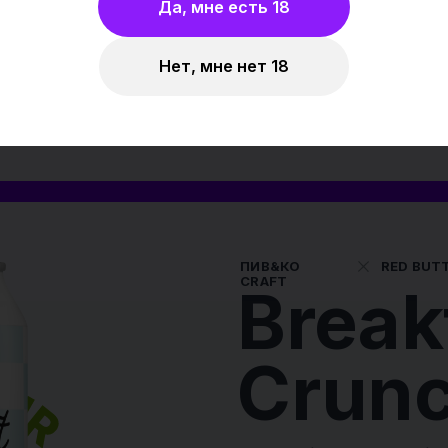
Да, мне есть 18
Темп. подачи:
Мягкие сыры
Мидии в сливочном
Панн
+12..+15 °C
соусе
с клу
Нет, мне нет 18
Этот сорт мы в Пив&Ко сварили совместно с пивоварней
Red Button из г. Москва
ми
сочный
 А