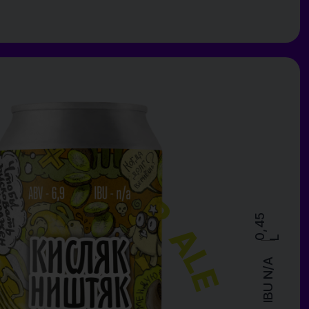
русовую
уют
им
ый
лад