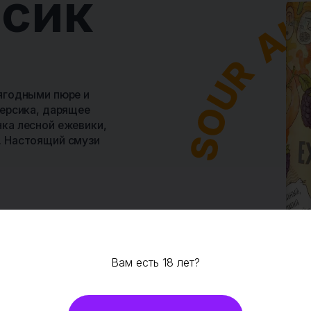
ПИВ&КО
RED BUTTON
CRAFT
Breakfast
Crunch
Smoothie Sour Ale with Opuntia, Guava and Mangoste
Breakfast Crunch – это кислый смузи эль с уникальным тропич
вкусом. Нежная сладость опунции (розового кактуса), яркий
гуавы и уникальный вкус мангустина создают волшебное соче
необычными тропическими акцентами. Для тех, кто готов
отправиться в гастрономическое путешествие по тропикам.
Вам есть 18 лет?
БОКАЛ
ФУДПЕЙРИНГ